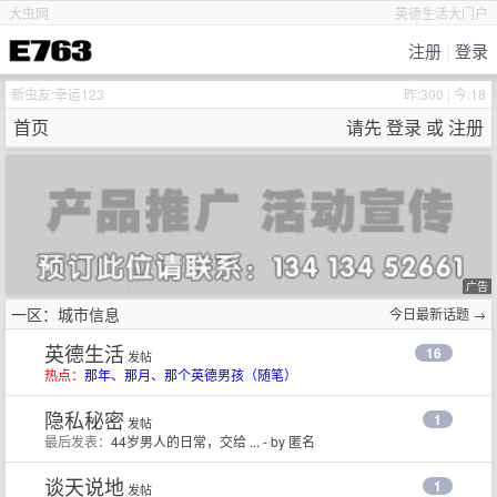
大虫网
英德生活大门户
注册
|
登录
新虫友:
幸运123
昨:300
|
今:18
首页
请先
登录
或
注册
广告
一区：城市信息
今日最新话题 →
英德生活
16
发帖
热点：
那年、那月、那个英德男孩（随笔）
隐私秘密
1
发帖
最后发表：
44岁男人的日常，交给 ...
- by
匿名
谈天说地
1
发帖