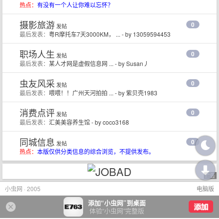
热点：
有没有一个人让你难以忘怀？
摄影旅游
0
发帖
最后发表：
粤R摩托车7天3000KM， ...
- by
13059594453
职场人生
0
发帖
最后发表：
某人才网是虚假信息网 ...
- by
Susan丿
虫友风采
0
发帖
最后发表：
喂喂！！广州天河拍拍 ...
- by
紫贝壳1983
消费点评
0
发帖
最后发表：
汇美美容养生馆
- by
coco3168
同城信息
0
发帖
热点：
本版仅供分类信息的综合浏览，不提供发布。
广告
小虫网 · 2005
电脑版
添加“小虫网”到桌面
体验“小虫网”完整版