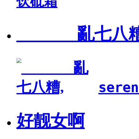
饮砒霜
_______亂七八糟
seren
好靓女啊