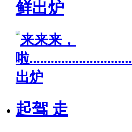
鲜出炉
起驾 走