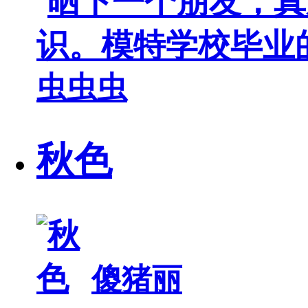
虫虫虫
秋色
傻猪丽