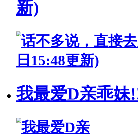
新)
我最爱D亲乖妹!