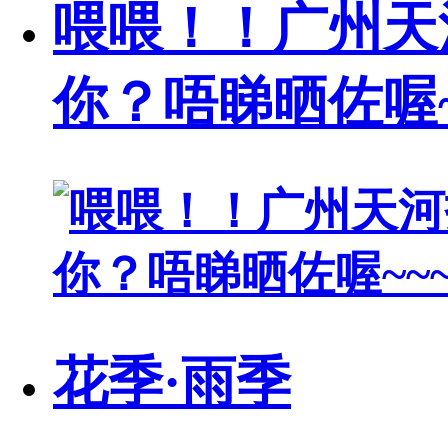
喂喂！！广州天
你？唔睇晒佐喔~
花季·雨季