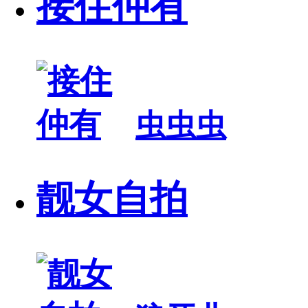
接住仲有
虫虫虫
靓女自拍