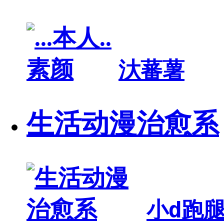
汏蕃薯
生活动漫治愈系
小d跑