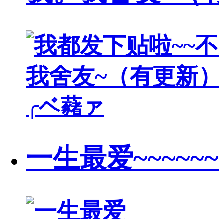
╭ベ藸ァ
一生最爱~~~~~~