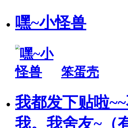
嘿~小怪兽
笨蛋壳
我都发下贴啦~
我。我舍友~（