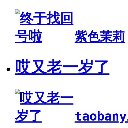
紫色茉莉
哎又老一岁了
taobany