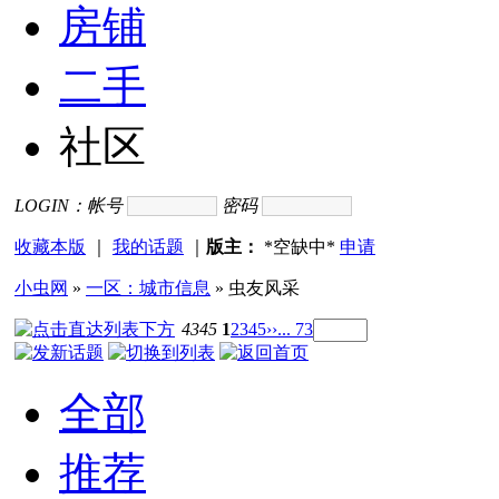
房铺
二手
社区
LOGIN：
帐号
密码
收藏本版
｜
我的话题
｜
版主：
*空缺中*
申请
小虫网
»
一区：城市信息
» 虫友风采
4345
1
2
3
4
5
››
... 73
全部
推荐