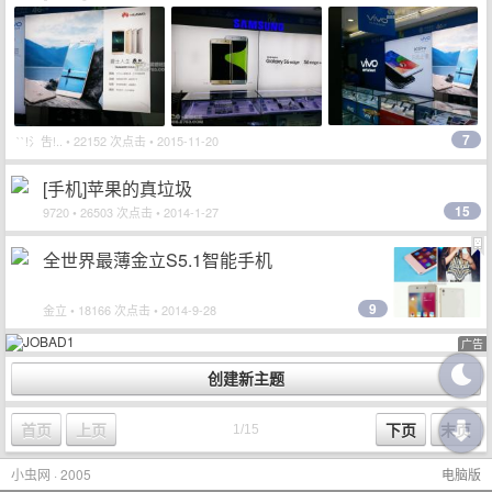
7
``!氵吿!..
• 22152 次点击 • 2015-11-20
[手机]苹果的真垃圾
15
9720
• 26503 次点击 • 2014-1-27
全世界最薄金立S5.1智能手机
9
金立
• 18166 次点击 • 2014-9-28
广告
小虫网 · 2005
电脑版