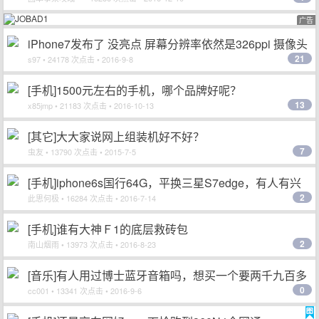
广告
iPhone7发布了 没亮点 屏幕分辨率依然是326ppi 摄像头
21
凸起 外观变化不大(9月08日11:16更新)
s97
• 24178 次点击 • 2016-9-8
[手机]1500元左右的手机，哪个品牌好呢？
13
x85jmp
• 21183 次点击 • 2016-10-13
[其它]大大家说网上组装机好不好？
7
虫友
• 13790 次点击 • 2015-7-5
[手机]iphone6s国行64G，平换三星S7edge，有人有兴
2
趣吗
此思何极
• 16284 次点击 • 2016-7-14
[手机]谁有大神Ｆ1的底层救砖包
2
南山烟雨
• 13973 次点击 • 2016-8-23
[音乐]有人用过博士蓝牙音箱吗，想买一个要两千九百多
0
cc001
• 13341 次点击 • 2016-9-6