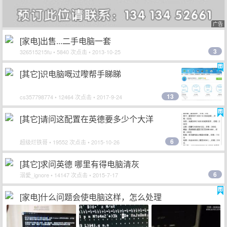
广告
[家电]出售...二手电脑一套
3
326515215fu
• 5840 次点击 • 2013-10-25
[其它]识电脑嘅过嚟帮手睇睇
13
cs357798774
• 12464 次点击 • 2017-9-24
[其它]请问这配置在英德要多少个大洋
6
超级烂铁哥
• 19552 次点击 • 2015-10-26
[其它]求问英德 哪里有得电脑清灰
6
溺愛_ignore
• 14147 次点击 • 2015-7-17
[家电]什么问题会使电脑这样，怎么处理