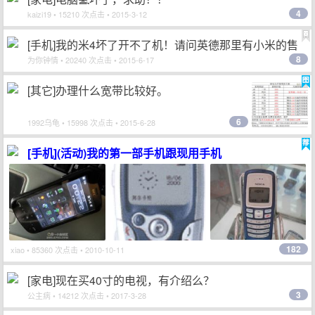
4
kaizi19
• 15210 次点击 • 2015-3-12
[手机]我的米4坏了开不了机！请问英德那里有小米的售
8
后维修点吖？
为你钟情
• 20240 次点击 • 2015-6-17
[其它]办理什么宽带比较好。
6
1992乌龟
• 15998 次点击 • 2015-6-28
[手机](活动)我的第一部手机跟现用手机
182
xiao
• 85360 次点击 • 2010-10-11
[家电]现在买40寸的电视，有介绍么？
3
公主病
• 14212 次点击 • 2017-3-28