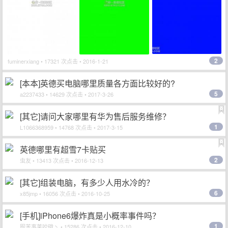
2
fuminerxiang
• 17321 次点击 • 2016-1-21
[本本]英德买电脑哪里质量各方面比较好的?
5
a2237433
• 14629 次点击 • 2017-3-26
[其它]请问大家哪里有华为售后服务维修？
1
L1066368959
• 14768 次点击 • 2017-3-15
英德哪里有超雪7卡贴买
2
虫友
• 13413 次点击 • 2016-12-13
[其它]组装电脑，有多少人用水冷的？
6
x85jmp
• 16056 次点击 • 2016-10-25
[手机]iPhone6爆炸真是小概率事件吗？
1
囿苯事莱咬硪丶
• 15286 次点击 • 2016-12-10