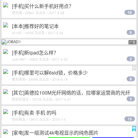
[手机]买什么新手机好用点？
16
明天啊
• 20941 次点击 • 2017-3-28
[本本]推荐好的笔记本
6
a1130
• 14534 次点击 • 2017-2-24
广告
[手机]新ipad怎么样？
2
ssik1987
• 12820 次点击 • 2017-4-30
[手机]哪里可以解6sid锁，价格多少
9
紫色茉莉
• 24006 次点击 • 2016-6-19
[其它]英德拉100M光纤网络的话，拉哪家运营商的光纤
5
网络好呢？(4月21日15:34更新)
聆听好音乐
• 15778 次点击 • 2017-4-21
[手机]有卖 手机 的吗
15
你好网友
• 19610 次点击 • 2015-7-4
[家电]发一组测试4k电视显示的纯色图片