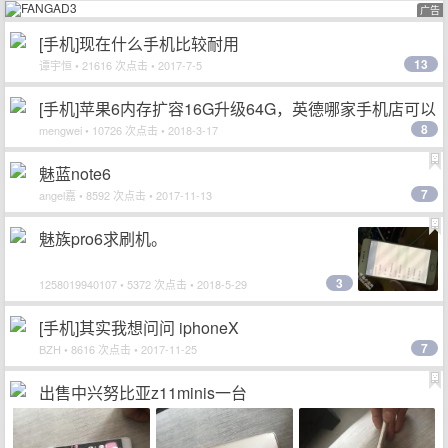
广告
[手机]现在什么手机比较耐用
13
谭宇恒
• 21616 次点击 • 2017-7-5
[手机]苹果6内存扩容16G升级64G，英德哪家手机店可以
8
升级？
mengwei
• 10726 次点击 • 2018-3-17
魅蓝note6
7
angel嘉
• 8592 次点击 • 2017-11-13
魅族pro6求刷机。
3
1258019940107
• 5372 次点击 • 2018-5-29
[手机]其实我想问问 iphoneX
7
BZH
• 8616 次点击 • 2017-11-25
出售中兴努比亚z11minis一台