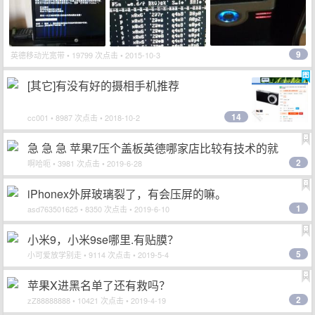
9
英德移动光宽带
• 19799 次点击 • 2015-10-3
[其它]有没有好的摄相手机推荐
14
cc001
• 8987 次点击 • 2018-10-2
急 急 急 苹果7压个盖板英德哪家店比较有技术的就
2
啊哈呃
• 3981 次点击 • 2019-6-28
iPhonex外屏玻璃裂了，有会压屏的嘛。
1
asd763501625
• 8350 次点击 • 2019-6-10
小米9，小米9se哪里.有贴膜？
5
小可爱放学别走
• 9114 次点击 • 2019-5-4
苹果X进黑名单了还有救吗？
2
zZ88888888
• 10421 次点击 • 2019-4-19