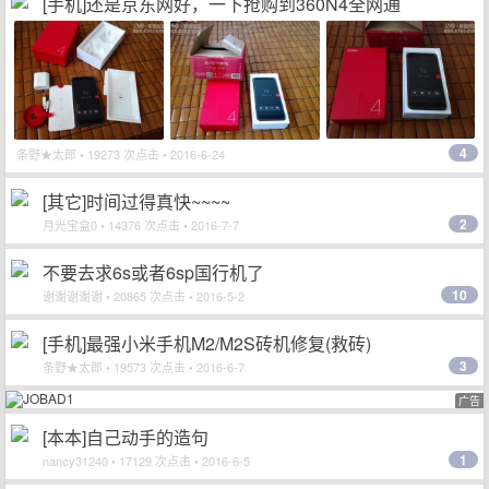
[手机]还是京东网好，一下抢购到360N4全网通
4
条野★太郎
• 19273 次点击 • 2016-6-24
[其它]时间过得真快~~~~
2
月光宝盒0
• 14376 次点击 • 2016-7-7
不要去求6s或者6sp国行机了
10
谢谢谢谢谢
• 20865 次点击 • 2016-5-2
[手机]最强小米手机M2/M2S砖机修复(救砖)
3
条野★太郎
• 19573 次点击 • 2016-6-7
广告
[本本]自己动手的造句
1
nancy31240
• 17129 次点击 • 2016-6-5