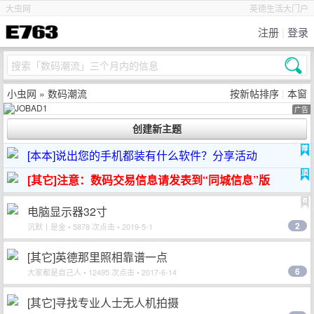
大虫网
英德生活大门户
注册
|
登录
小虫网
» 数码潮流
按新帖排序
|
本窗
广告
[本本]说出您的手机都装有什么软件？分享活动
[其它]注意：数码交易信息请发表到“同城信息”版
电脑显示器32寸
2
沉默丨是金
• 5878 次点击 • 2019-5-1
[其它]英德那里照相靠谱一点
6
大家都是自己人
• 12495 次点击 • 2017-6-14
[其它]寻找专业人士无人机拍摄