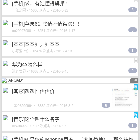
[手机]求，有谁懂得解邦？
3
一江之隔
• 15605 次点击 • 2016-5-23
[手机]苹果6到底值不值得买！！
5
qq292979881
• 16561 次点击 • 2016-4-17
[本本]本本狂。狂本本
1
小可爱上你
• 15476 次点击 • 2016-4-13
华为4x怎么样
9
迷茫世界
• 19668 次点击 • 2016-3-15
广告
[其它]帮帮忙估估价
8
13226599994
• 18882 次点击 • 2016-3-2
[音乐]这个叫什么名字
1
newitman
• 16977 次点击 • 2016-1-9
[手机]如果你的iPhone6用着卡（尤其微信），那么请你