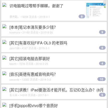
识电脑嘅过嚟帮手睇睇，谢谢了
8
谭杰聪。
• 6658 次点击 • 2018-4-1
[本本]笔记本清灰要多少钱？
9
hurehure
• 21180 次点击 • 2015-8-26
[其它]有喜欢玩FIFA OL3 的老铁吗
0
zenn168
• 4167 次点击 • 2018-3-1
[其它]组装电脑去那装好
4
bbshh
• 7278 次点击 • 2018-2-25
[音乐]英德有惠威音响卖吗？
10
secandy
• 13382 次点击 • 2014-3-2
[其它]求教！iPad要激活才能开机，忘记ID怎么办？(8月
6
02日20:36更新)
五斗米
• 14319 次点击 • 2017-8-1
[手机]oppo和vivo哪个音质好