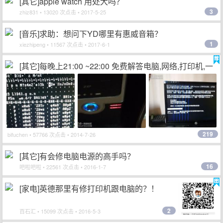
[其它]apple watch 用处大吗？
3
zhiz831
• 13020 次点击 • 2017-5-25
[音乐]求助：想问下YD哪里有惠威音箱？
1
xiezhipeng
• 11567 次点击 • 2017-6-1
[其它]每晚上21:00 ~22:00 免费解答电脑,网络,打印机,一
体机故障问题,数码相机选购疑问
219
bifuchen
• 57766 次点击 • 2014-7-26
[其它]有会修电脑电源的高手吗？
16
吧啦吧啦
• 22561 次点击 • 2016-1-7
[家电]英德那里有修打印机跟电脑的？！
2
百石汇
• 15099 次点击 • 2016-5-3