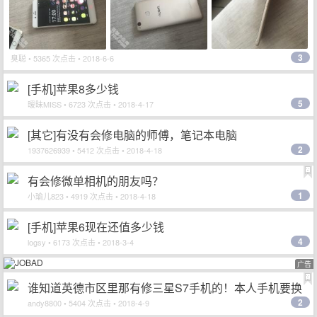
3
臭聪
• 5365 次点击 • 2018-6-6
[手机]苹果8多少钱
5
暧昧MISS
• 6723 次点击 • 2018-4-17
[其它]有没有会修电脑的师傅，笔记本电脑
2
1937626939
• 5412 次点击 • 2018-4-18
有会修微单相机的朋友吗？
1
小瑜儿823
• 4919 次点击 • 2018-4-18
[手机]苹果6现在还值多少钱
4
logsy
• 6173 次点击 • 2018-3-4
广告
谁知道英德市区里那有修三星S7手机的！本人手机要换
2
电池！
andy8800
• 5404 次点击 • 2018-4-9