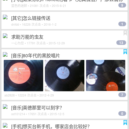
9
进来！
蓝色的迷醉
• 21081 次点击 • 2015-6-21
[其它]怎么链接传送
1
dnfdd
• 16226 次点击 • 2016-1-2
求助万能的虫友
13
一心为您
• 17791 次点击 • 2015-12-29
[音乐]80年代的黑胶唱片
7
ab2828
• 12224 次点击 • 2012-4-29
[音乐]英德那里可以刻字？
0
od101214
• 17651 次点击 • 2015-12-5
[手机]想买台新手机，哪家店会比较好？