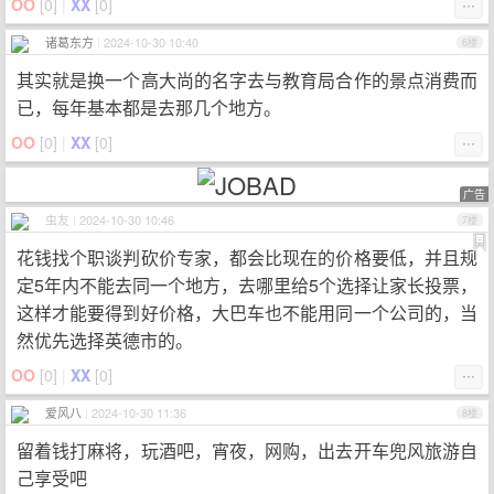
OO
[
0
]
|
XX
[
0
]
⋯
诸葛东方
|
2024-10-30 10:40
6楼
其实就是换一个高大尚的名字去与教育局合作的景点消费而
已，每年基本都是去那几个地方。
OO
[
0
]
|
XX
[
0
]
⋯
广告
虫友
|
2024-10-30 10:46
7楼
花钱找个职谈判砍价专家，都会比现在的价格要低，并且规
定5年内不能去同一个地方，去哪里给5个选择让家长投票，
这样才能要得到好价格，大巴车也不能用同一个公司的，当
然优先选择英德市的。
OO
[
0
]
|
XX
[
0
]
⋯
爱风八
|
2024-10-30 11:36
8楼
留着钱打麻将，玩酒吧，宵夜，网购，出去开车兜风旅游自
己享受吧