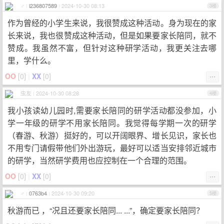
♂
|
l236807589
|
2024-10-30 08:13
3楼
作为曾经的小学生来说，我很赞成这种活动。身为现在的家
长来说，我也很赞成这种活动，但是如果要家长陪同，就不
赞成。我虽然不富，但针对这种研学活动，我更关注去哪
里，学什么。
OO
[
0
]
|
XX
[
0
]
⋯
虫友
|
2024-10-30 08:28
4楼
我小孩读幼儿园时,需要家长陪同的研学活动都没参加，小
学一年级的研学不用家长陪同。我觉得每学期一次的研学
（春游、秋游）挺好的，可以开阔眼界、增长见识，家长也
不用专门请假带他们外出游玩，最好可以适当安排邻近城市
的研学，当然研学费用也应控制在一个合理的范围。
OO
[
0
]
|
XX
[
0
]
⋯
♂
|
0763b4
|
2024-10-30 09:20
5楼
秋游而已 ，“况且还要家长陪同... ...”，确定要家长陪同？