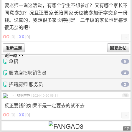
要老师一说这活动，有哪个学生不想参加？又有哪个家长不
同意参加？况且还要家长陪同家长也被参加研学交多一份
钱。说真的，我想很多家长特别是一二年级的家长也是感觉
很无奈的吧？
OO
[
0
]
|
XX
[
0
]
⋯
急招
5
服装店招聘销售员
4
招聘厨师 服务员
2
♂
|
聪明宁静
|
2024-10-30 08:11
2楼
反正要钱的如果不是一定要去的就不去
OO
[
0
]
|
XX
[
0
]
⋯
广告