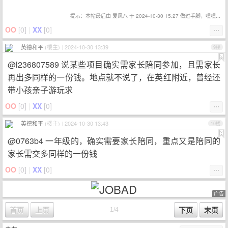
提示：本帖最后由 爱风八 于 2024-10-30 15:27 做过手脚，嘿嘿...
OO
[
0
]
|
XX
[
0
]
⋯
英德和平
(楼主)
|
2024-10-30 13:39
9楼
@l236807589 说某些项目确实需家长陪同参加，且需家长
再出多同样的一份钱。地点就不说了，在英红附近，曾经还
带小孩亲子游玩求
OO
[
0
]
|
XX
[
0
]
⋯
英德和平
(楼主)
|
2024-10-30 13:43
10楼
@0763b4 一年级的，确实需要家长陪同，重点又是陪同的
家长需交多同样的一份钱
OO
[
0
]
|
XX
[
0
]
⋯
广告