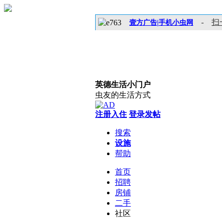
-
扫
壹方广告|手机小虫网
英德生活小门户
虫友的生活方式
注册入住
登录发帖
搜索
设施
帮助
首页
招聘
房铺
二手
社区