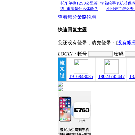
托车单挑1250公里英
学着给手表机芯保
德-重庆是什么体验？
不回去了怎么办
查看积分策略说明
快速回复主题
您还没有登录，请先登录：[
没有帐
LOGIN：
帐号
密码
谁
来
过
1916843085
18023745447
13