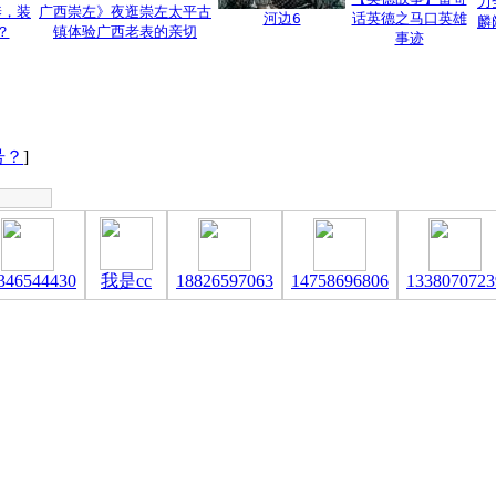
力
养，装
广西崇左》夜逛崇左太平古
河边6
话英德之马口英雄
麟
？
镇体验广西老表的亲切
事迹
号？
]
346544430
我是cc
18826597063
14758696806
1338070723