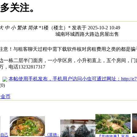
多关注。
大
中
小
繁体
简体
*
1楼（楼主）
* 发表于 2025-10-2 10:49
城南环城西路大路边房屋出售
注意！与租客聊天过程中需下载软件核对房租费用之类的都是骗
边一栋二层半门面房，一小学区房，小升初直上，五个房间，门
电话13232817317
本帖使用手机发布，手机用户访问小虫可通过网址：http://e76
(
0
)
斤金币
自己
《英德-
【英德故事】富哥