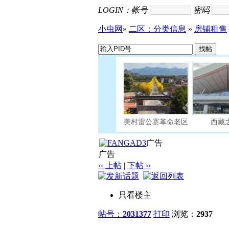
LOGIN：
帐号
密码
小虫网
»
二区：分类信息
»
房铺租售
广告
广告
‹‹ 上帖
|
下帖 ››
只看楼主
帖号：
2031377
打印
浏览：
2937