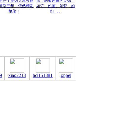
全开！英德大湾火麒
后，烟雾迷蒙的英德，
阔别三年，依然精彩
如诗、如画、如梦、如
绝伦！
幻...
9
xiao2213
hcl151881
oppel