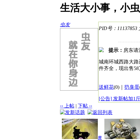
生活大小事，小虫
虫友
PID号：11137853
提示：
房东请
城南环城西路大路
件齐全，现出售58万，
送鲜花
(
0
)｜
扔臭蛋
[公告] 发新帖加1
‹‹ 上帖
|
下帖 ››
摩