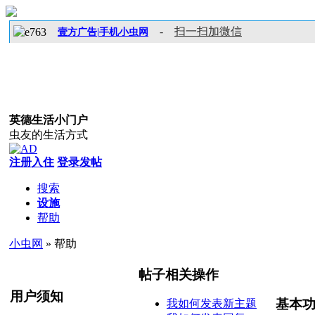
-
扫一扫加微信
壹方广告|手机小虫网
英德生活小门户
虫友的生活方式
注册入住
登录发帖
搜索
设施
帮助
小虫网
» 帮助
帖子相关操作
用户须知
基本
我如何发表新主题