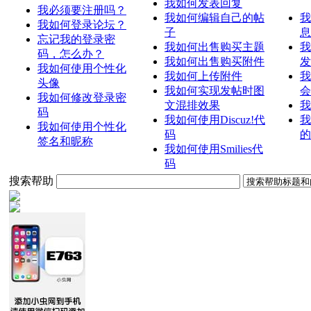
我如何发表回复
我必须要注册吗？
我如何编辑自己的帖
我
我如何登录论坛？
子
息
忘记我的登录密
我如何出售购买主题
我
码，怎么办？
我如何出售购买附件
发
我如何使用个性化
我如何上传附件
我
头像
我如何实现发帖时图
会
我如何修改登录密
文混排效果
我
码
我如何使用Discuz!代
我
我如何使用个性化
码
的
签名和昵称
我如何使用Smilies代
码
搜索帮助