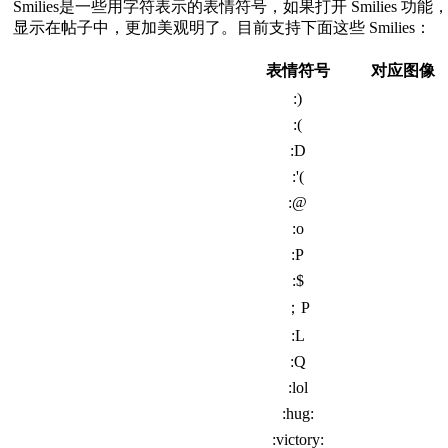
Smilies是一些用字符表示的表情符号，如果打开 Smilies 功能
显示在帖子中，更加美观明了。目前支持下面这些 Smilies：
表情符号
对应图像
:)
:(
:D
:'(
:@
:o
:P
:$
；P
:L
:Q
:lol
:hug:
:victory: