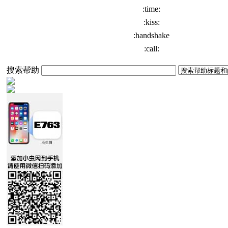
:time:
:kiss:
:handshake
:call:
搜索帮助