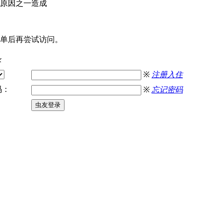
原因之一造成
单后再尝试访问。
录
※
注册入住
：
※
忘记密码
虫友登录