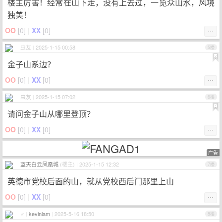
楼主厉害！经常在山下走，没有上去过，一览众山水，风境
独美！
OO
[
0
]
|
XX
[
0
]
⋯
虫友
|
2025-1-15 00:58
5楼
金子山系边？
OO
[
0
]
|
XX
[
0
]
⋯
虫友
|
2025-1-15 07:02
6楼
请问金子山从哪里登顶？
OO
[
0
]
|
XX
[
0
]
⋯
广告
蓝天白云凤凰城
(楼主)
|
2025-1-15 12:32
7楼
英德市党校后面的山，就从党校西后门那里上山
OO
[
0
]
|
XX
[
0
]
⋯
♂
|
kevinlam
|
2025-5-16 18:50
8楼