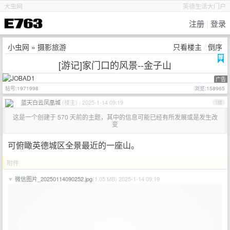
大虫网
英德生活大门户
注册
|
登录
小虫网
»
摄影旅游
只看楼主
/
倒序
[游记]家门口的风景--金子山
广告
帖号:1971998
浏览:158965
蓝天白云凤凰城
(楼主)
|
2025-1-14 09:19
1楼
这是一个创建于 570 天前的主题，其中的信息可能已经有所发展或是发生改
变
可俯瞰英德城区全景最近的一座山。
附件
▼
微信图片_20250114090252.jpg
(1.05 MB) 2025-1-14 09:19