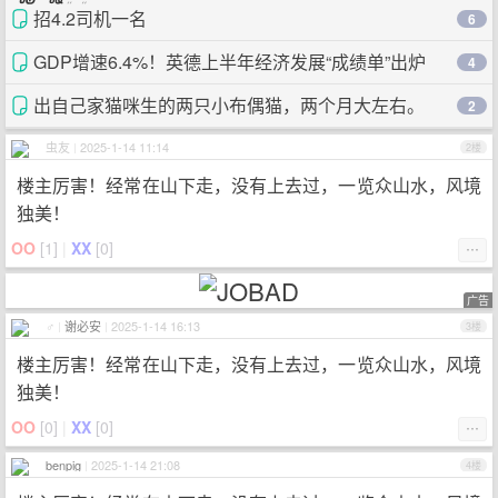
招4.2司机一名
6
GDP增速6.4%！英德上半年经济发展“成绩单”出炉
4
出自己家猫咪生的两只小布偶猫，两个月大左右。
2
有兴趣 ...
虫友
|
2025-1-14 11:14
2楼
楼主厉害！经常在山下走，没有上去过，一览众山水，风境
独美！
OO
[
1
]
|
XX
[
0
]
⋯
广告
♂
|
谢必安
|
2025-1-14 16:13
3楼
楼主厉害！经常在山下走，没有上去过，一览众山水，风境
独美！
OO
[
0
]
|
XX
[
0
]
⋯
benpig
|
2025-1-14 21:08
4楼