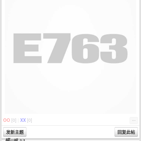
OO
[
0
]
|
XX
[
0
]
⋯