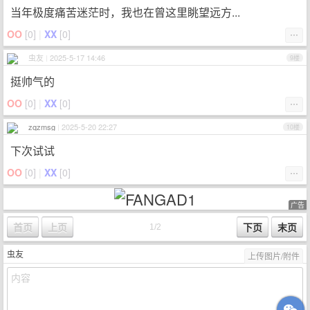
当年极度痛苦迷茫时，我也在曾这里眺望远方...
OO
[
0
]
|
XX
[
0
]
⋯
虫友
|
2025-5-17 14:46
9楼
挺帅气的
OO
[
0
]
|
XX
[
0
]
⋯
zqzmsg
|
2025-5-20 22:27
10楼
下次试试
OO
[
0
]
|
XX
[
0
]
⋯
广告
虫友
上传图片/附件