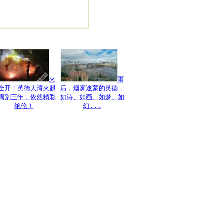
。
火
雨
全开！英德大湾火麒
后，烟雾迷蒙的英德，
阔别三年，依然精彩
如诗、如画、如梦、如
绝伦！
幻...