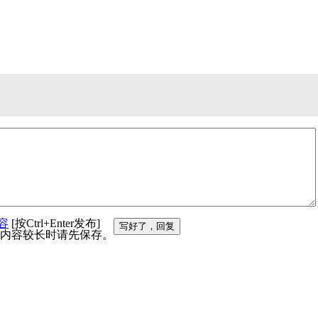
容
[按Ctrl+Enter发布]
写好了，回复
内容较长时请先保存。