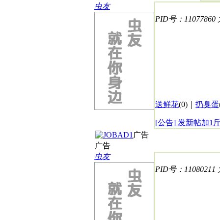
虫友
PID号：11077860
送鲜花
(
0
)｜
扔臭蛋
[公告] 发新帖加1
广告
广告
虫友
PID号：11080211