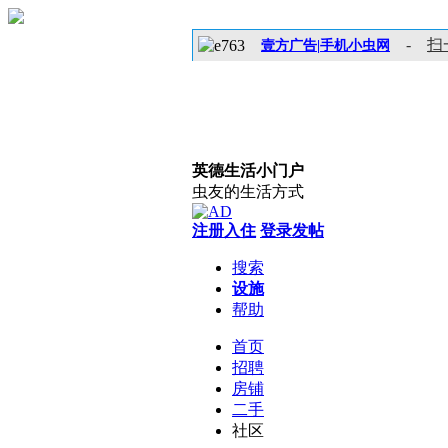
-
扫
壹方广告|手机小虫网
英德生活小门户
虫友的生活方式
注册入住
登录发帖
搜索
设施
帮助
首页
招聘
房铺
二手
社区