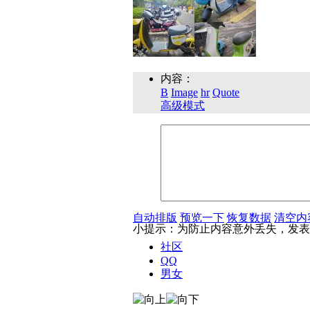
内容：
B
Image
hr
Quote
高级模式
自动排版
预览一下
恢复数据
清空内
小提示：为防止内容意外丢失，发表
社区
QQ
男女