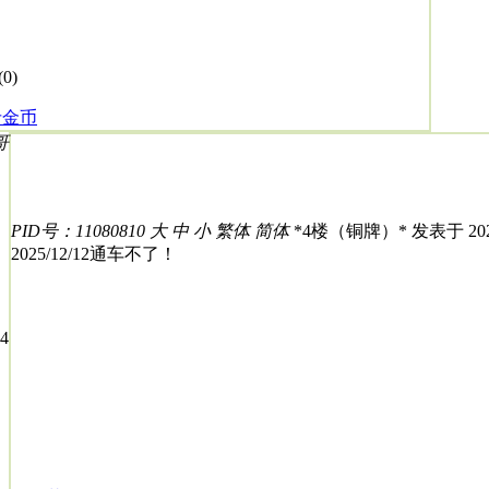
(
0
)
斤金币
PID号：11080810
大
中
小
繁体
简体
*
4楼（铜牌）
* 发表于 2025
2025/12/12通车不了！