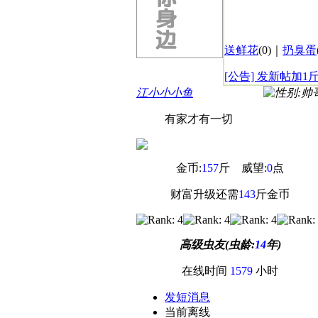
送鲜花
(
0
)｜
扔臭蛋
[公告] 发新帖加1
江小小小鱼
有家才有一切
金币:
157
斤 威望:
0
点
财富升级还需
143
斤金币
高级虫友(虫龄:
14
年)
在线时间
1579
小时
发短消息
当前离线