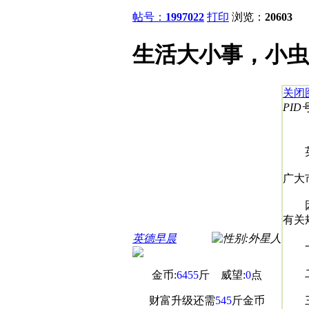
帖号：
1997022
打印
浏览：
20603
生活大小事，小虫
关闭
PID号
英德
广大
因英
有关
英德早晨
一、
通讯员
二、交
金币:
6455
斤 威望:
0
点
财富升级还需
545
斤金币
三、