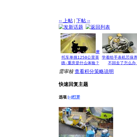
‹‹ 上帖
|
下帖 ››
摩
托车单挑1250公里英
学着给手表机芯保
德-重庆是什么体验？
不回去了怎么办
需审核
查看积分策略说明
快速回复主题
选项
[+]打开