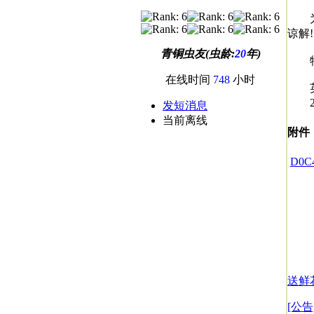
为了
谅解
青铜虫友(虫龄:
20
年)
特
在线时间
748
小时
英
20
发短消息
当前离线
附件
D0C4
送鲜
[公