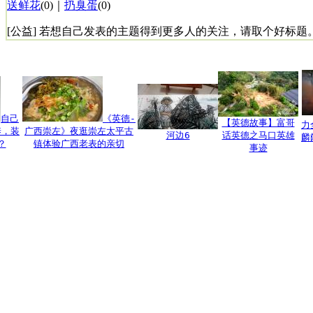
送鲜花
(
0
)｜
扔臭蛋
(
0
)
[公益] 若想自己发表的主题得到更多人的关注，请取个好标题
自己
《英德-
【英德故事】富哥
力
养，装
广西崇左》夜逛崇左太平古
河边6
话英德之马口英雄
麟
？
镇体验广西老表的亲切
事迹