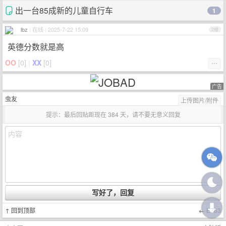
出一台85成新的儿童自行车
1
lbz
|
在线
|
2025-7-22 15:09
2楼
英德分数就是高
OO
[
0
]
|
XX
[
0
]
⋯
广告
虫友
上传图片/附件
提示：最后回贴距现在 384 天，请不要无意义回复
↑
回到顶部
←
E763