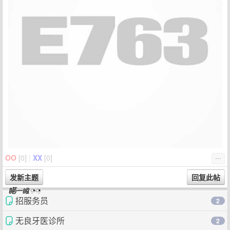
OO
[
0
]
|
XX
[
0
]
⋯
招服务员
2
无良牙医诊所
2