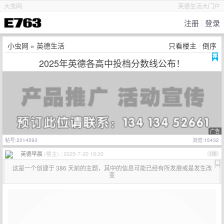
大虫网
英德生活大门户
注册
|
登录
小虫网
»
英德生活
只看楼主
/
倒序
2025年英德各高中投档分数线公布！
广告
帖号:2014593
浏览:15432
英德早晨
(楼主)
|
2025-7-20 18:20
1楼
这是一个创建于 386 天前的主题，其中的信息可能已经有所发展或是发生改
变