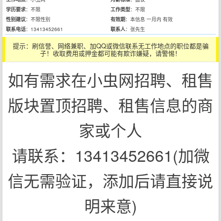
学历要求
：不限
工作类型
：不限
性别建议
：不限性别
有效期
：本信息 一月内 有效
联系电话
：13413452661
联系人
：张先生
提示：
刷信誉、网络兼职、加QQ或微信联系无工作地点的职位都是骗
子！收取费用或押金都可能有欺诈嫌疑，请警惕！
如有需求在小虫网招聘、租售
版块置顶招聘、租售信息的商
家或个人
请联系：13413452661(加微
信无需验证，添加后请直接说
明来意)