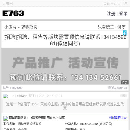
大虫网
英德生活大门户
注册
|
登录
小虫网
»
求职招聘
只看楼主
/
倒序
[招聘]招聘、租售等版块需置顶信息请联系134134526
61(微信同号)
广告
帖号:1487625
浏览:3428488
♂
|
e763hr
(楼主)
|
2021-2-18 17:21
1楼
这是一个创建于 1998 天前的主题，其中的信息可能已经有所发展或是发生改
变
同城招聘信息：（联系我请注明来自小虫网）
判断是否中介
职位名称
：招聘版置顶请联系
公司名称
：13413452661(微信同号)
工作地点
：小虫网
月薪标准
：面议